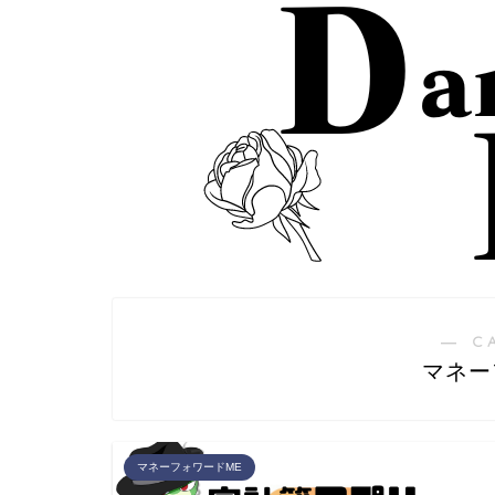
― C
マネー
マネーフォワードME