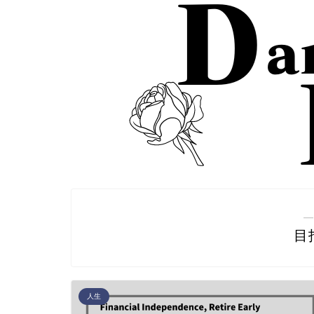
―
目
人生