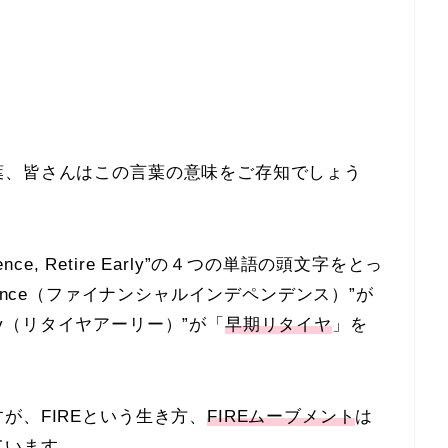
葉、皆さんはこの言葉の意味をご存知でしょう
ence,
R
etire
E
arly”の４つの単語の頭文字をとっ
ndence（ファイナンシャルインデペンデンス）”が
rly（リタイヤアーリー）”が「
早期リタイヤ
」を
が、FIREという生き方、
FIREムーブメント
は
ています。