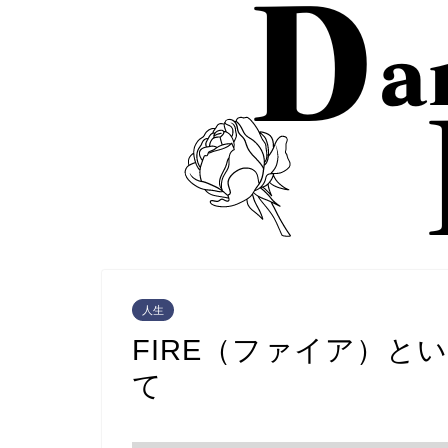
人生
FIRE（ファイア）と
て