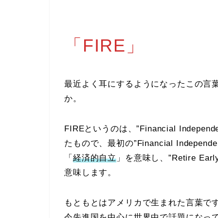
「
FIRE
」
最近よく耳にするようになったこの言
か。
FIRE
というのは、”
F
inancial
I
ndepend
たもので、最初の”
F
inancial
I
ndepe
「
経済的自立
」を意味し、”
R
etire
E
a
意味します。
もともとはアメリカで生まれた言葉です
今先進国を中心に世界中で話題になっ